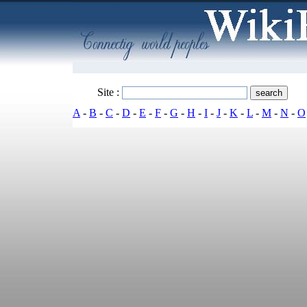
Site :
A
-
B
-
C
-
D
-
E
-
F
-
G
-
H
-
I
-
J
-
K
-
L
-
M
-
N
-
O