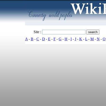
Site :
A
-
B
-
C
-
D
-
E
-
F
-
G
-
H
-
I
-
J
-
K
-
L
-
M
-
N
-
O