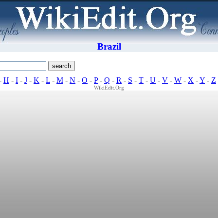
Brazil
-
H
-
I
-
J
-
K
-
L
-
M
-
N
-
O
-
P
-
Q
-
R
-
S
-
T
-
U
-
V
-
W
-
X
-
Y
-
Z
WikiEdit.Org