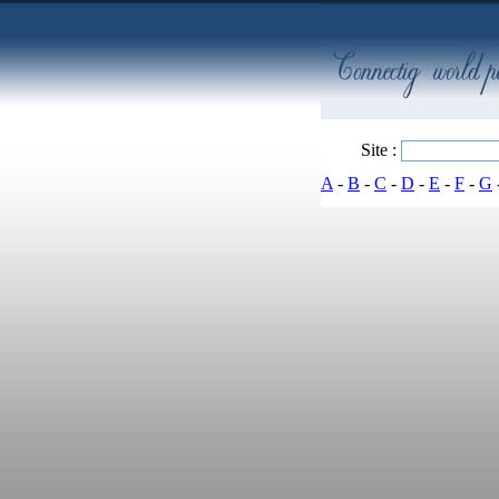
Site :
A
-
B
-
C
-
D
-
E
-
F
-
G