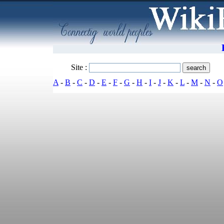
Site :
A
-
B
-
C
-
D
-
E
-
F
-
G
-
H
-
I
-
J
-
K
-
L
-
M
-
N
-
O