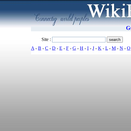
G
Site :
A
-
B
-
C
-
D
-
E
-
F
-
G
-
H
-
I
-
J
-
K
-
L
-
M
-
N
-
O