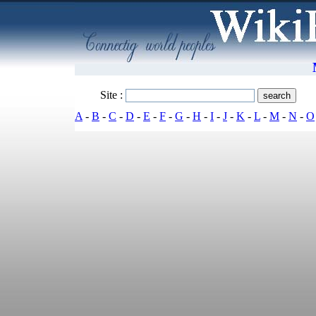
Site :
A
-
B
-
C
-
D
-
E
-
F
-
G
-
H
-
I
-
J
-
K
-
L
-
M
-
N
-
O