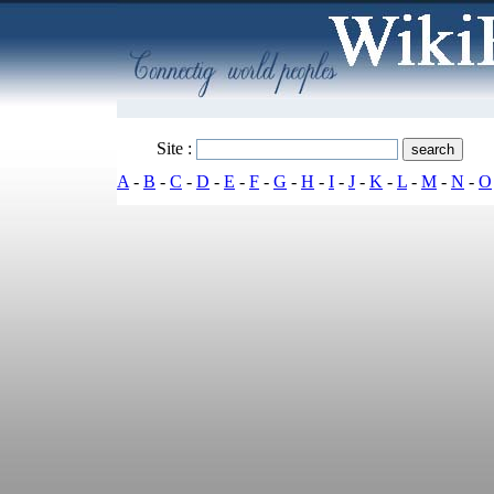
Site :
A
-
B
-
C
-
D
-
E
-
F
-
G
-
H
-
I
-
J
-
K
-
L
-
M
-
N
-
O