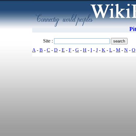
Pi
Site :
A
-
B
-
C
-
D
-
E
-
F
-
G
-
H
-
I
-
J
-
K
-
L
-
M
-
N
-
O