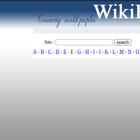
Site :
A
-
B
-
C
-
D
-
E
-
F
-
G
-
H
-
I
-
J
-
K
-
L
-
M
-
N
-
O